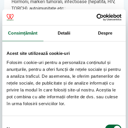
Hormoni, markeri tumorali, infectioase (hepatita, HIV,
TORCH), autoimunitate etc.;
✔️ Hematologie
Hemoleucograma cu formula leucocitara completa 5
Consimțământ
Detalii
Despre
dif, coagulare, VSH, imunohematologie etc.;
✔️ Microbiologie
Acest site utilizează cookie-uri
Examen bacteriologic complet al exsudatului
Folosim cookie-uri pentru a personaliza conținutul și
faringian, urinii, scaunului,
anunțurile, pentru a oferi funcții de rețele sociale și pentru
secretiilor precum si investigatii speciale
a analiza traficul. De asemenea, le oferim partenerilor de
(mycoplasma, ureaplasma, chlamydia), examen
rețele sociale, de publicitate și de analize informații cu
copraparazitologic si antigene parazitare etc.;
privire la modul în care folosiți site-ul nostru. Aceștia le
pot combina cu alte informații oferite de dvs. sau culese
✔️ Citologie si citogenetica
în urma folosirii serviciilor lor.
Examen Babes-Papanicolaou, triplu test si bi-test,
alte teste genetice;
Selecția consimțământului
✔️ Biologie moleculara