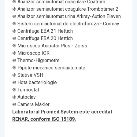
֍ Analizor semiautomat coagulare Coatrom
֍ Analizor semiautomat coagulare Trombotimer 2
֍ Analizor semiautomat urina Arkray-Aution Eleven
֍ Sistem semiautomat de electroforeza - Cormay
֍ Centrifuga EBA 21 Hettich
֍ Centrifuga EBA 20 Hettich
֍ Microscop Axiostar Plus - Zeiss
֍ Microscop IOR
֍ Thermo-Higrometre
֍ Pipete mecanice semiautomate
֍ Stative VSH
֍ Hota bacteriologie
֍ Termostat
֍ Autoclav
֍ Camera Makler
Laboratorul Promed System este acreditat
RENAR, conform ISO 15189.