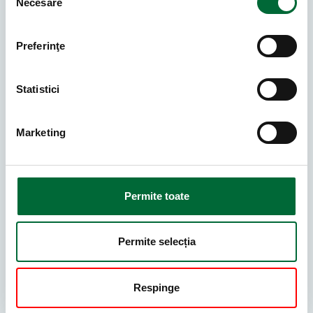
Necesare
Identificare si genotipare HPV, viremii ai genotipare
pentru hepatita B si C;
Preferinţe
✔️ Anatomie patologica
Prelucrare histologica si diagnostic pentru piese
Statistici
chirurgicale si biopsii, citologie exfoliativa si pentru
lichide de punctie, tehnici de imunohistochimie.
Marketing
Laboratorul de analize medicale al Clinicii
Promed
functioneaza din anul 1996, intr-un spatiu
amenajat conform celor mai moderne exigente
privind activitatile de laborator si este certificat ISO
Permite toate
15189:2007, standard international referitor la
cerintele generale pentru competenta laboratoarelor,
Permite selecția
certificare acordata de catre RENAR - Asociatia de
Acreditare din Romania.
Echipamentele sunt verificate periodic si etalonate
Respinge
la Institutul National de Metrologie Legala conform
cerintelor legale din domeniu, iar reactivii provin de