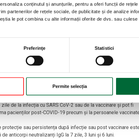
rsonaliza conținutul și anunțurile, pentru a oferi funcții de rețele
inute.
im partenerilor de rețele sociale, de publicitate și de analize info
ăcută înainte de toaleta cavităţii nazale.
ceștia le pot combina cu alte informații oferite de dvs. sau culese î
UTRALIZANȚI ANTI-PROTEINA SPIKE
Preferinţe
Statistici
oteina Spike este o analiză imunologică cu microparticule
tarea calitativă și măsurarea cantitativă a anticorpilor IgG anti
ser și plasmă, obținuți după infecție sau prin imunizarea conferită
ate vorbi și despre un potențial donator de plasmă.
Permite selecția
ului imunitar care circulă în sânge, recunoaște substanțe străin
 IgG au legătură cu sistemul imunitar și mai sunt cunoscuți și sub
zile de la infecția cu SARS CoV-2 sau de la vaccinare și pot fi
asma pacienților post-COVID-19 precum și la persoanele vaccinate
e protecție sau persistența după infecție sau post vaccinare est
 anticorpi neutralizanți IgG la 7 zile, 3 luni și 6 luni.