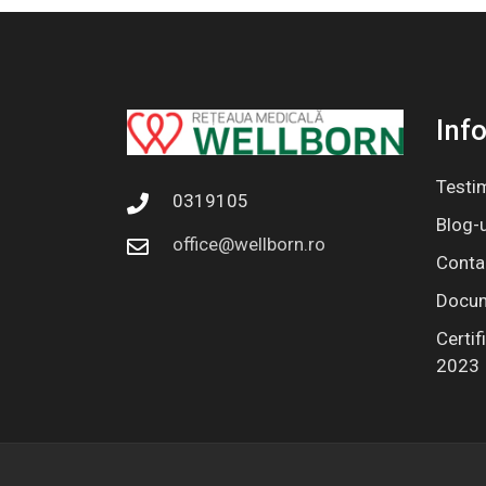
Info
Testi
0319105
Blog-u
office@wellborn.ro
Conta
Docum
Certif
2023