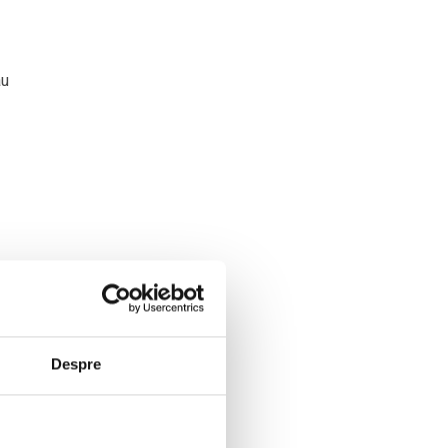
au
ă
Despre