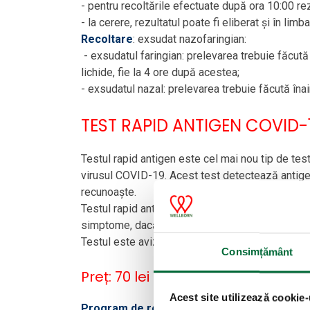
- pentru recoltările efectuate după ora 10:00 rez
- la cerere, rezultatul poate fi eliberat și în li
Recoltare
: exsudat nazofaringian:
- exsudatul faringian: prelevarea trebuie făcută 
lichide, fie la 4 ore după acestea;
- exsudatul nazal: prelevarea trebuie făcută înai
TEST RAPID ANTIGEN COVID-
Testul rapid antigen este cel mai nou tip de tes
virusul COVID-19. Acest test detectează antigen
recunoaşte.
Testul rapid antigen poate indica infecţia în faz
simptome, dacă infecţia este activă.
Testul este avizat de Ministerul Sănătății - A
Consimțământ
Preț: 70 lei
Acest site utilizează cookie-
Program de recoltări:
luni - vineri între orele