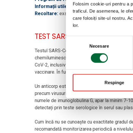
Folosim cookie-uri pentru a pe
Informații utile:
rezultatul este gata în 20 de m
traficul. De asemenea, le ofer
Recoltare:
exsudat nazal - prelevarea trebuie f
care folosiți site-ul nostru. A
lor.
TEST SARS-CoV-2 IgG Ac NE
Selecția consimțământului
Necesare
Testul SARS-CoV-2 IgG Ac neutralizanți anti-pr
chemiluminescente (CMIA) utilizată pentru detec
CoV-2, inclusiv a anticorpilor neutralizanți din 
vaccinare. În funcție de valorile analizei se po
Respinge
Un anticorp este o componentă proteică a sistem
precum virusurile și le neutralizează. Anticorpii
numele de imunoglobulina G, apar la minim 7-10 
detectați prin teste serologice în serul sau pl
Cum încă nu se cunoaște cu exactitate gradul d
recomandată monitorizarea periodică a nivelului de