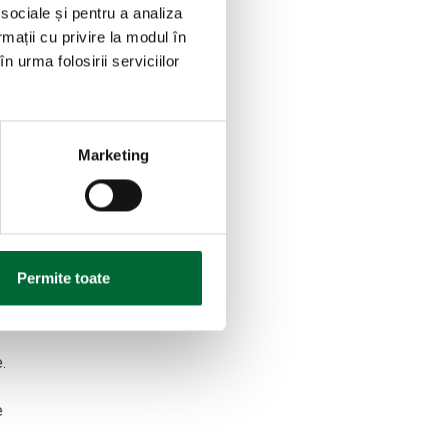
 sociale și pentru a analiza
rmații cu privire la modul în
n urma folosirii serviciilor
Marketing
 SARS-
 de
Permite toate
e
.
e