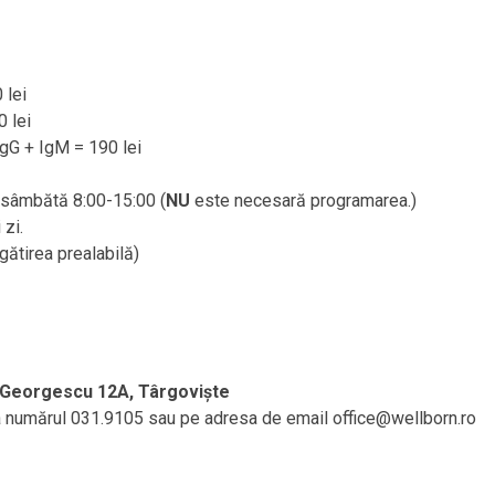
 lei
 lei
IgG + IgM = 190 lei
/ sâmbătă 8:00-15:00 (
NU
este necesară programarea.)
 zi.
ătirea prealabilă)
Georgescu 12A, Târgoviște
 la numărul 031.9105 sau pe adresa de email office@wellborn.ro