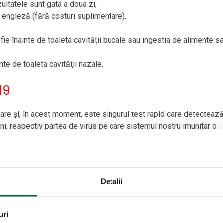
ultatele sunt gata a doua zi;
mba engleză (fără costuri suplimentare).
fie înainte de toaleta cavităţii bucale sau ingestia de alimente s
nte de toaleta cavităţii nazale.
19
tare şi, în acest moment, este singurul test rapid care detecteaz
i, respectiv partea de virus pe care sistemul nostru imunitar o
a acută a bolii. Acest lucru este valabil şi pentru persoanele fără
NMDMR și are o specificitate de 100%.
Detalii
uri
 8:00-13:00 (
NU
este necesară programarea)