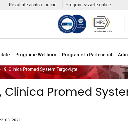
Rezultate analize online
Programeaza-te online
itate
Programe Wellborn
Programe In Parteneriat
Arti
-19, Clinica Promed System Târgoviște
9, Clinica Promed Syst
: 22-03-2021