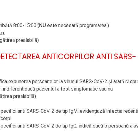
âmbătă 8:00-15:00 (
NU
este necesară programarea.)
zi.
ătirea prealabilă)
DETECTAREA ANTICORPILOR ANTI SARS-
tifica expunerea persoanelor la virusul SARS-CoV-2 și arată răsp
s, indiferent dacă pacientul a fost simptomatic sau nu.
tirea prealabilă)
specifici anti SARS-CoV-2 de tip IgM, evidențiază infecția recent
icorpi
 specifici anti SARS-CoV-2 de tip IgG, indică dacă o persoană a a