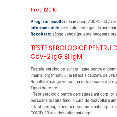
Preț: 120 lei
Program recoltări
:
luni-vineri 7:00-15:00 / s
Informații utile:
rezultatul este gata în aceeași 
Recoltare:
sânge venos (nu este necesară preg
TESTE SEROLOGICE PENTRU 
CoV-2 IgG ȘI IgM
Testele serologice sunt utilizate pentru a iden
imun al organismului la infecția cauzată de viru
Recoltare: sânge venos (nu este necesară pregă
Tipuri de teste:
- Test serologic pentru depistarea anticorpilor 
persoana testată fiind în curs de dezvoltare ant
- Test serologic pentru depistarea anticorpilor
COVID-19 și a dezvoltat anticorpi