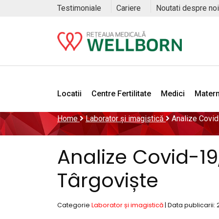
Testimoniale
Cariere
Noutati despre noi
Locatii
Centre Fertilitate
Medici
Matern
Home
Laborator și imagistică
Analize Covid
Analize Covid-1
Târgoviște
Categorie
Laborator și imagistică
| Data publicarii