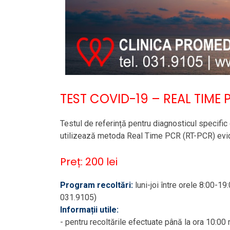
TEST COVID-19 – REAL TIME 
Testul de referință pentru diagnosticul speci
utilizează metoda Real Time PCR (RT-PCR) evidenț
Preț: 200 lei
Program recoltări:
luni-joi între orele 8:00-1
031.9105)
Informații utile:
- pentru recoltările efectuate până la ora 10:00 