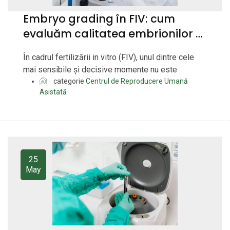
Embryo grading în FIV: cum
evaluăm calitatea embrionilor și
ce înseamnă, de fapt, scorurile
În cadrul fertilizării in vitro (FIV), unul dintre cele
mai sensibile și decisive momente nu este
categorie
Centrul de Reproducere Umană
Asistată
25
May