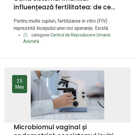
influențează fertilitatea: de ce
apar pierderile repetate de
Pentru multe cupluri, fertilizarea in vitro (FIV)
sarcină și eșecurile de
reprezintă începutul unei noi speranțe. Există
implantare?
categorie
Centrul de Reproducere Umană
Asistată
25
May
Microbiomul vaginal și