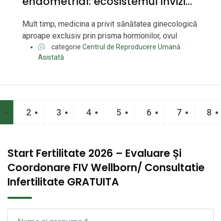
endometrial: ecosistemul invizibil
care poate influența fertilitatea,
Mult timp, medicina a privit sănătatea ginecologică
implantarea și sănătatea intimă
aproape exclusiv prin prisma hormonilor, ovul
categorie
Centrul de Reproducere Umană
Asistată
1
2
3
4
5
6
7
8
Start Fertilitate 2026 – Evaluare Și
Coordonare FIV Wellborn/ Consultatie
Infertilitate GRATUITA