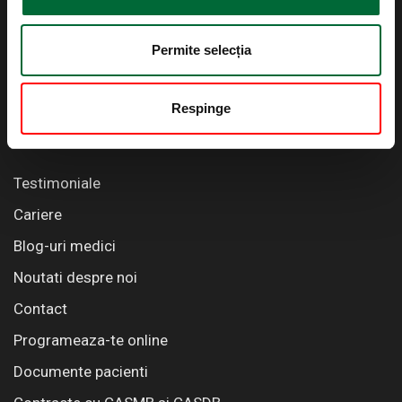
Permite selecția
0319105
office@wellborn.ro
Respinge
Informatii utile
Testimoniale
Cariere
Blog-uri medici
Noutati despre noi
Contact
Programeaza-te online
Documente pacienti