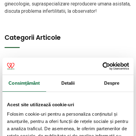
ginecologie, supraspecializare reproducere umana asistata,
discuta problema infertilitatii, la observator!
Categorii Articole
Articole
Articole
Consimțământ
Detalii
Despre
Stiri
Evenimente
Acest site utilizează cookie-uri
Folosim cookie-uri pentru a personaliza conținutul și
Clinici si Spitale Wellborn
anunțurile, pentru a oferi funcții de rețele sociale și pentru
a analiza traficul. De asemenea, le oferim partenerilor de
Centrul de Reproducere Umană Asistată
rețele sociale, de publicitate și de analize informații cu