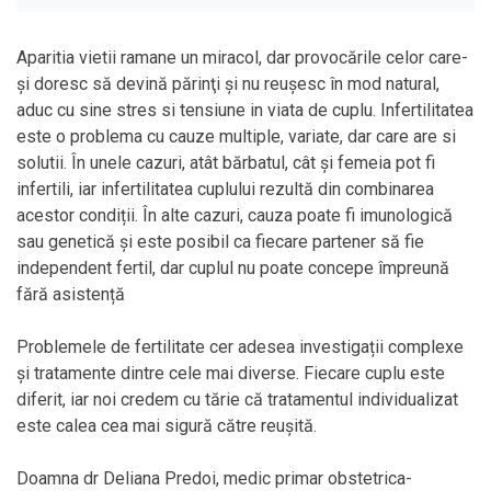
Aparitia vietii ramane un miracol, dar provocările celor care-
şi doresc să devină părinţi şi nu reuşesc în mod natural,
aduc cu sine stres si tensiune in viata de cuplu. Infertilitatea
este o problema cu cauze multiple, variate, dar care are si
solutii. În unele cazuri, atât bărbatul, cât și femeia pot fi
infertili, iar infertilitatea cuplului rezultă din combinarea
acestor condiții. În alte cazuri, cauza poate fi imunologică
sau genetică și este posibil ca fiecare partener să fie
independent fertil, dar cuplul nu poate concepe împreună
fără asistență
Problemele de fertilitate cer adesea investigații complexe
și tratamente dintre cele mai diverse. Fiecare cuplu este
diferit, iar noi credem cu tărie că tratamentul individualizat
este calea cea mai sigură către reușită.
Doamna dr Deliana Predoi, medic primar obstetrica-