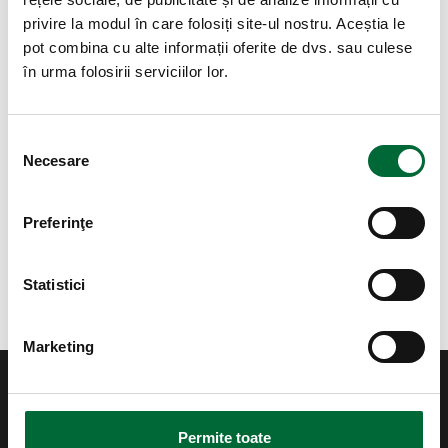
Alergologie
privire la modul în care folosiți site-ul nostru. Aceștia le
pot combina cu alte informații oferite de dvs. sau culese
Diabet și nutriție
în urma folosirii serviciilor lor.
Laborator și imagistică
Selecția consimțământului
Obstetrică - Ginecologie
Necesare
Pediatrie
Preferinţe
Urologie
Statistici
Gastroenterologie
Marketing
Permite toate