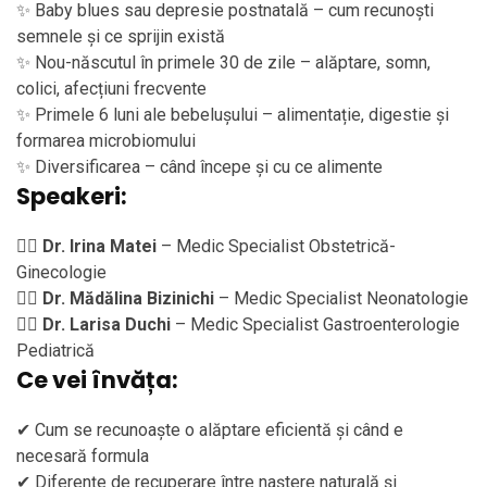
✨ Baby blues sau depresie postnatală – cum recunoști
semnele și ce sprijin există
✨ Nou-născutul în primele 30 de zile – alăptare, somn,
colici, afecțiuni frecvente
✨ Primele 6 luni ale bebelușului – alimentație, digestie și
formarea microbiomului
✨ Diversificarea – când începe și cu ce alimente
Speakeri:
👩‍⚕️
Dr. Irina Matei
– Medic Specialist Obstetrică-
Ginecologie
👩‍⚕️
Dr. Mădălina Bizinichi
– Medic Specialist Neonatologie
👩‍⚕️
Dr. Larisa Duchi
– Medic Specialist Gastroenterologie
Pediatrică
Ce vei învăța:
✔ Cum se recunoaște o alăptare eficientă și când e
necesară formula
✔ Diferențe de recuperare între naștere naturală și