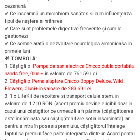
cezariană
✔ Ce înseamnă un microbiom sănătos și cum influențează
tipul de naștere și hrănirea
✔ Care sunt problemele digestive frecvente și cum le
gestionezi
✔ Ce semne arată o dezvoltare neurologică armonioasă în
primele luni
🎁
TOMBOLĂ:
1. Câștigă o
Pompa de san electrica Chicco dubla portabila,
hands free, 0luni+
în valoare de 761.59 Lei.
2.
Câștigă o Perna alaptare Chicco Boppy Deluxe, Wild
Flowers, 0luni+ în valoare de 283.69 Lei.
3. 1 x LifeKit de recoltare si transport celule stem, in
valoare de 1.210 RON. (acest premiu devine eligibil doar în
cazul unui câștigător ce urmează a fi părinte (câștigătoarea
este însărcinată sau câștigătorul are soția însărcinată) iar
pentru a intra în posesia premiului, câștigătorul înțelege
faptul că premiul face parte integrantă dintr-un Acord pentru