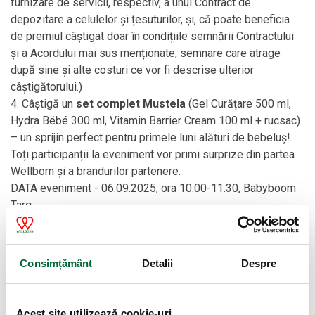
furnizare de servicii, respectiv, a unui Contract de
depozitare a celulelor și țesuturilor, și, că poate beneficia
de premiul câștigat doar în condițiile semnării Contractului
și a Acordului mai sus menționate, semnare care atrage
după sine și alte costuri ce vor fi descrise ulterior
câștigătorului.)
4. Câștigă un
set complet Mustela
(Gel Curățare 500 ml,
Hydra Bébé 300 ml, Vitamin Barrier Cream 100 ml + rucsac)
– un sprijin perfect pentru primele luni alături de bebeluș!
Toți participanții la eveniment vor primi surprize din partea
Wellborn și a brandurilor partenere.
DATA eveniment - 06.09.2025, ora 10.00-11.30, Babyboom
Targ
Primele 6 Luni După Naștere -
Consimțământ
Detalii
Despre
Îngrijirea Mamei Și A Bebelușului -
2025
Acest site utilizează cookie-uri