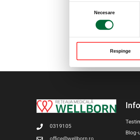
Selecția consimțământului
Necesare
Respinge
Info
Testi
0319105
Blog-u
office@wellborn.ro