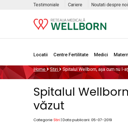
Testimoniale
Cariere
Noutati despre noi
Locatii
Centre Fertilitate
Medici
Matern
Home
Stiri
Spitalul Wellborn, așa cum nu l-a
Spitalul Wellbor
văzut
Categorie
Stiri
| Data publicarii: 05-07-2019