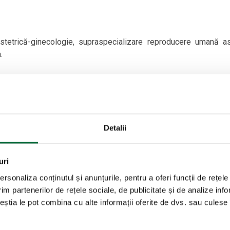
tetrică-ginecologie, supraspecializare reproducere umană as
.
soara activitatea medici de elită dispunand de aparatură medi
i o gamă variată de investigații și intervenții.
cat exclusiv tratamentului infertilității, medicinei materno-fe
lor de tip ginecologic.
Detalii
in Vitro a
Centrului de Reproducere Umană Asistată
a
Spi
uri
ani în acest domeniu, vă așteaptă să ne treceți pragul!
rsonaliza conținutul și anunțurile, pentru a oferi funcții de rețele
im partenerilor de rețele sociale, de publicitate și de analize info
ceștia le pot combina cu alte informații oferite de dvs. sau culese î