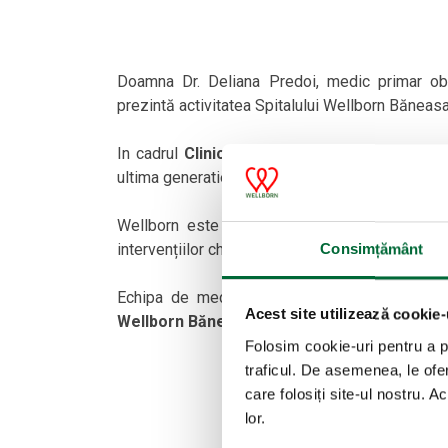
Doamna Dr. Deliana Predoi, medic primar obs
prezintă activitatea Spitalului Wellborn Băneasa
In cadrul
Clinicii Wellborn Băneasa
isi desfa
ultima generatie, cu ajutorul căreia vă putem ofer
Wellborn este singurul spital din România dedi
intervențiilor chirurgicale asociate, precum și ce
Consimțământ
Echipa de medici specialiști în Fertilizarea 
Acest site utilizează cookie-
Wellborn Băneasa,
cu experiență de peste 15 
Folosim cookie-uri pentru a pe
traficul. De asemenea, le ofer
care folosiți site-ul nostru. A
lor.