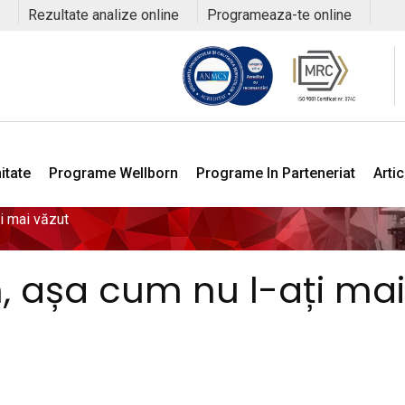
Rezultate analize online
Programeaza-te online
itate
Programe Wellborn
Programe In Parteneriat
Arti
ți mai văzut
n, așa cum nu l-ați mai