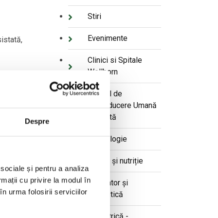
Stiri
Evenimente
istată,
Clinici si Spitale
Wellborn
cală de
Centrul de
Reproducere Umană
tale și
Asistată
Despre
Alergologie
talului
Diabet și nutriție
 sociale și pentru a analiza
rmații cu privire la modul în
Laborator și
n urma folosirii serviciilor
imagistică
Obstetrică -