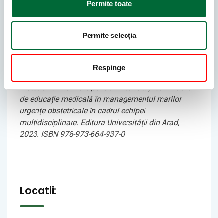
Permite toate
Management of Unintended Pregnancy
Complicated by the Presence of an Intrauterine
Contraceptive Device and a Large Uterine Fibroid: A
Permite selecția
Case Report
, Cureus, 2025.
Complex Incisional Hernia – Easy to Diagnose But
What to Do After?
, International Journal of Case
Respinge
Reports, 2021.
Metode non-formale pentru îmbunătățirea nivelului
de educație medicală în managementul marilor
urgențe obstetricale în cadrul echipei
multidisciplinare.
Editura Universității din Arad,
2023.
ISBN 978-973-664-937-0
Locatii: