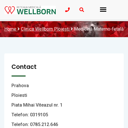
Home
Clinica Wellborn Ploiești
Medicină Materno-fetală
Contact
Prahova
Ploiesti
Piata Mihai Viteazul nr. 1
Telefon: 0319105
Telefon: 0785.212.646