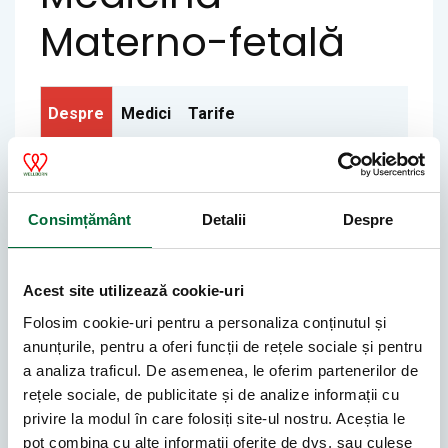
Materno-fetală
Despre
Medici
Tarife
Excelența întâlnește îngrijirea dedicată în domeniul
Consimțământ
Detalii
Despre
Medicinei Materno-fetale. Cu o echipă de medici de
elită, recunoscuți la nivel național pentru experiența
lor vastă, suntem aici pentru a vă oferi cele mai
Acest site utilizează cookie-uri
avansate servicii de evaluare a sănătății sarcinii. Ne
mândrim cu utilizarea echipamentelor de ultimă
Folosim cookie-uri pentru a personaliza conținutul și
generație, oferindu-vă siguranța și încrederea că
anunțurile, pentru a oferi funcții de rețele sociale și pentru
fiecare detaliu important este în atenția noastră.
a analiza traficul. De asemenea, le oferim partenerilor de
rețele sociale, de publicitate și de analize informații cu
La Wellborn, credem într-o abordare personalizată
privire la modul în care folosiți site-ul nostru. Aceștia le
pentru fiecare pacient, adaptându-ne nevoilor unice
pot combina cu alte informații oferite de dvs. sau culese