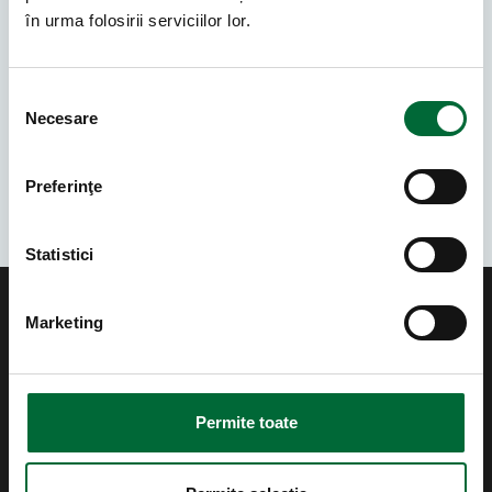
ale fiecărei sarcini. Fiecare morfologie prenatală
în urma folosirii serviciilor lor.
este o oportunitate de a vă oferi informații detaliate
despre sănătatea și starea de bine a bebelușului. Cu
un mediu centrat pe confort și empatie, vă invităm
Selecția consimțământului
să experimentați standardele noastre ridicate în
Necesare
furnizarea de îngrijire medicală.
Preferinţe
Statistici
Marketing
Permite toate
0319105