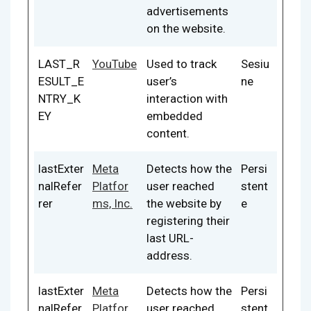
advertisements
on the website.
LAST_R
YouTube
Used to track
Sesiu
ESULT_E
user’s
ne
NTRY_K
interaction with
EY
embedded
content.
lastExter
Meta
Detects how the
Persi
nalRefer
Platfor
user reached
stent
rer
ms, Inc.
the website by
e
registering their
last URL-
address.
lastExter
Meta
Detects how the
Persi
nalRefer
Platfor
user reached
stent