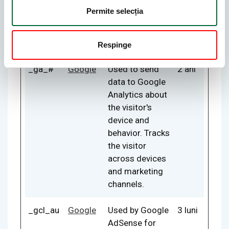
the visitor
Permite selecția
across devices
and marketing
channels.
Respinge
_ga_#
Google
Used to send
2 ani
data to Google
Analytics about
the visitor's
device and
behavior. Tracks
the visitor
across devices
and marketing
channels.
_gcl_au
Google
Used by Google
3 luni
AdSense for