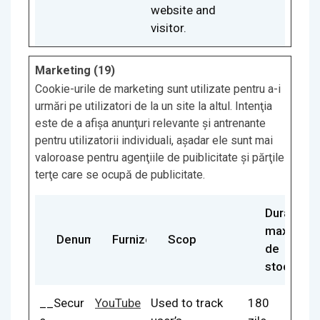
website and
visitor.
Marketing (19)
Cookie-urile de marketing sunt utilizate pentru a-i
urmări pe utilizatori de la un site la altul. Intenţia
este de a afişa anunţuri relevante şi antrenante
pentru utilizatorii individuali, aşadar ele sunt mai
valoroase pentru agenţiile de puiblicitate şi părţile
terţe care se ocupă de publicitate.
Durata
maximă
Denumire
Furnizor
Scop
de
stocare
__Secur
YouTube
Used to track
180