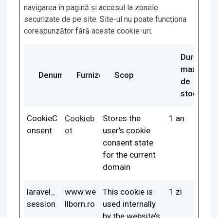
navigarea în pagină şi accesul la zonele
securizate de pe site. Site-ul nu poate funcţiona
corespunzător fără aceste cookie-uri.
Durata
maximă
Denumire
Furnizor
Scop
de
stocare
CookieC
Cookieb
Stores the
1 an
onsent
ot
user's cookie
consent state
for the current
domain
laravel_
www.we
This cookie is
1 zi
session
llborn.ro
used internally
by the website’s