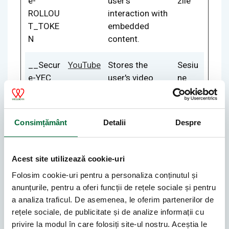
e-
user’s
zile
ROLLOU
interaction with
T_TOKE
embedded
N
content.
__Secur
YouTube
Stores the
Sesiu
e-YEC
user's video
ne
player
preferences
using
Consimțământ
Detalii
Despre
embedded
YouTube video
Acest site utilizează cookie-uri
__Secur
YouTube
Used to track
180
Folosim cookie-uri pentru a personaliza conținutul și
e-YNID
user’s
zile
anunțurile, pentru a oferi funcții de rețele sociale și pentru
interaction with
a analiza traficul. De asemenea, le oferim partenerilor de
embedded
rețele sociale, de publicitate și de analize informații cu
content.
privire la modul în care folosiți site-ul nostru. Aceștia le