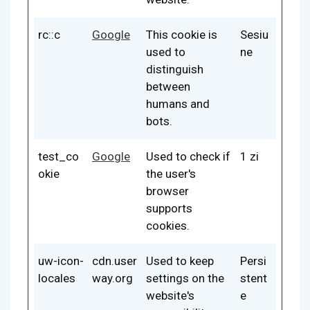
rc::c
Google
This cookie is
Sesiu
used to
ne
distinguish
between
humans and
bots.
test_co
Google
Used to check if
1 zi
okie
the user's
browser
supports
cookies.
uw-icon-
cdn.user
Used to keep
Persi
locales
way.org
settings on the
stent
website's
e