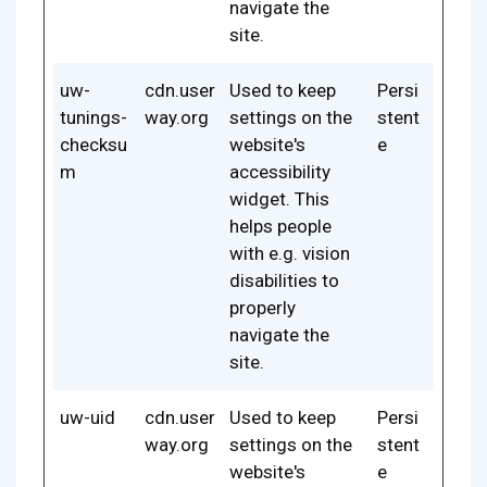
navigate the
site.
uw-
cdn.user
Used to keep
Persi
tunings-
way.org
settings on the
stent
checksu
website's
e
m
accessibility
widget. This
helps people
with e.g. vision
disabilities to
properly
navigate the
site.
uw-uid
cdn.user
Used to keep
Persi
way.org
settings on the
stent
website's
e