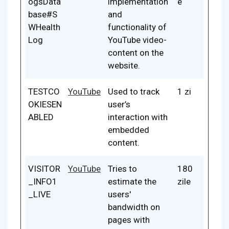
ogsData
implementation
e
base#S
and
WHealth
functionality of
Log
YouTube video-
content on the
website.
TESTCO
YouTube
Used to track
1 zi
OKIESEN
user’s
ABLED
interaction with
embedded
content.
VISITOR
YouTube
Tries to
180
_INFO1
estimate the
zile
_LIVE
users'
bandwidth on
pages with