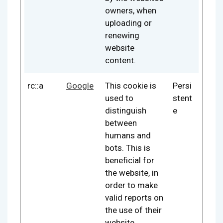
owners, when
uploading or
renewing
website
content.
rc::a
Google
This cookie is
Persi
used to
stent
distinguish
e
between
humans and
bots. This is
beneficial for
the website, in
order to make
valid reports on
the use of their
website.