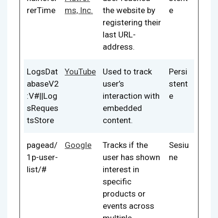
rerTime
ms, Inc.
the website by
e
registering their
last URL-
address.
LogsDat
YouTube
Used to track
Persi
abaseV2
user’s
stent
:V#||Log
interaction with
e
sReques
embedded
tsStore
content.
pagead/
Google
Tracks if the
Sesiu
1p-user-
user has shown
ne
list/#
interest in
specific
products or
events across