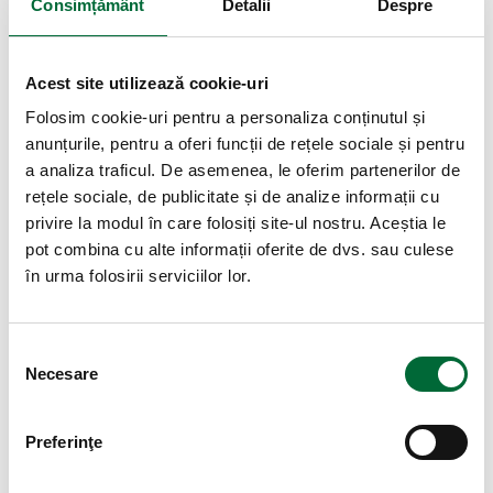
Fă primul pas către visul tău de a deveni părinte!
Consimțământ
Detalii
Despre
Depune dosarul la Wellborn și beneficiază de
consultanță gratuită pentru întocmirea lui. Împreună
reușim.
Acest site utilizează cookie-uri
Folosim cookie-uri pentru a personaliza conținutul și
Depune Dosarul La Wellborn Și
anunțurile, pentru a oferi funcții de rețele sociale și pentru
Beneficiază De Consultanță Gratuită
a analiza traficul. De asemenea, le oferim partenerilor de
Pentru Întocmirea Lui.
rețele sociale, de publicitate și de analize informații cu
privire la modul în care folosiți site-ul nostru. Aceștia le
pot combina cu alte informații oferite de dvs. sau culese
în urma folosirii serviciilor lor.
Selecția consimțământului
Necesare
Preferinţe