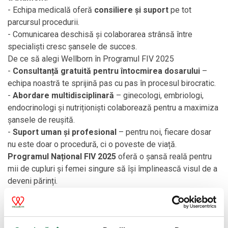
- Echipa medicală oferă
consiliere și suport
pe tot
parcursul procedurii.
- Comunicarea deschisă și colaborarea strânsă între
specialiști cresc șansele de succes.
De ce să alegi Wellborn în Programul FIV 2025
-
Consultanță gratuită pentru întocmirea dosarului
–
echipa noastră te sprijină pas cu pas în procesul birocratic.
-
Abordare multidisciplinară
– ginecologi, embriologi,
endocrinologi și nutriționiști colaborează pentru a maximiza
șansele de reușită.
-
Suport uman și profesional
– pentru noi, fiecare dosar
nu este doar o procedură, ci o poveste de viață.
Programul Național FIV 2025
oferă o șansă reală pentru
mii de cupluri și femei singure să își împlinească visul de a
deveni părinți.
La
Wellborn
, pionieri în FIV și RUA din România, combinăm
știința de vârf
cu
empatia și sprijinul uman
, pentru ca
fiecare pas să fie făcut cu încredere.