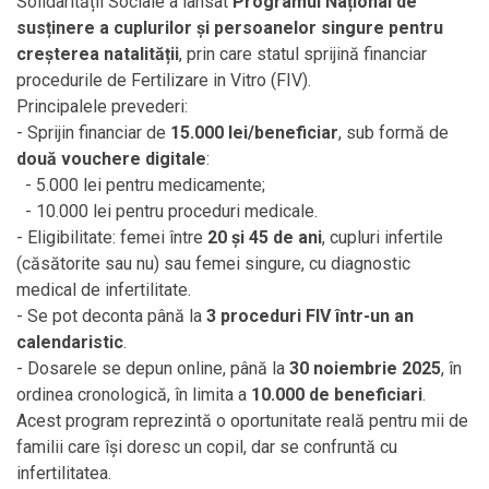
Solidarității Sociale a lansat
Programul Național de
susținere a cuplurilor și persoanelor singure pentru
creșterea natalității
, prin care statul sprijină financiar
procedurile de Fertilizare in Vitro (FIV).
Principalele prevederi:
- Sprijin financiar de
15.000 lei/beneficiar
, sub formă de
două vouchere digitale
:
- 5.000 lei pentru medicamente;
- 10.000 lei pentru proceduri medicale.
- Eligibilitate: femei între
20 și 45 de ani
, cupluri infertile
(căsătorite sau nu) sau femei singure, cu diagnostic
medical de infertilitate.
- Se pot deconta până la
3 proceduri FIV într-un an
calendaristic
.
- Dosarele se depun online, până la
30 noiembrie 2025
, în
ordinea cronologică, în limita a
10.000 de beneficiari
.
Acest program reprezintă o oportunitate reală pentru mii de
familii care își doresc un copil, dar se confruntă cu
infertilitatea.