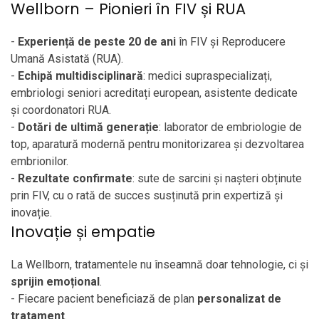
Wellborn – Pionieri în FIV și RUA
-
Experiență de peste 20 de ani
în FIV și Reproducere
Umană Asistată (RUA).
-
Echipă multidisciplinară
: medici supraspecializați,
embriologi seniori acreditați european, asistente dedicate
și coordonatori RUA.
-
Dotări de ultimă generație
: laborator de embriologie de
top, aparatură modernă pentru monitorizarea și dezvoltarea
embrionilor.
-
Rezultate confirmate
: sute de sarcini și nașteri obținute
prin FIV, cu o rată de succes susținută prin expertiză și
inovație.
Inovație și empatie
La Wellborn, tratamentele nu înseamnă doar tehnologie, ci și
sprijin emoțional
.
- Fiecare pacient beneficiază de plan
personalizat de
tratament
.