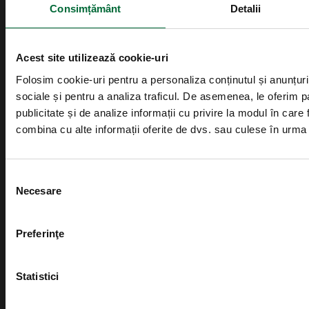
Consimțământ
Detalii
0319105
Acest site utilizează cookie-uri
office@wellborn.ro
Folosim cookie-uri pentru a personaliza conținutul și anunțurile
Informatii utile
sociale și pentru a analiza traficul. De asemenea, le oferim pa
publicitate și de analize informații cu privire la modul în care f
Testimoniale
combina cu alte informații oferite de dvs. sau culese în urma fol
Cariere
Blog-uri medici
Selecția consimțământului
Necesare
Noutati despre noi
Contact
Preferinţe
Programeaza-te online
Documente pacienti
Statistici
Contracte cu CASMB si CASDB