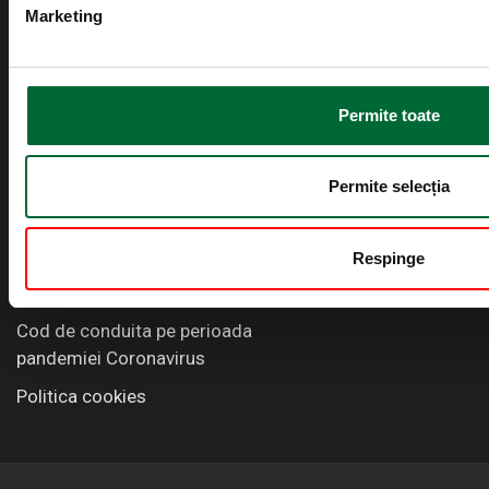
Certificat acreditare RENAR -
Marketing
2023
Conducere
Intrebari frecvente
Permite toate
Linkuri Utile
Permite selecția
A.N.P.C.
Politica de confidentialitate
Respinge
Termeni si conditii
Cod de conduita pe perioada
pandemiei Coronavirus
Politica cookies