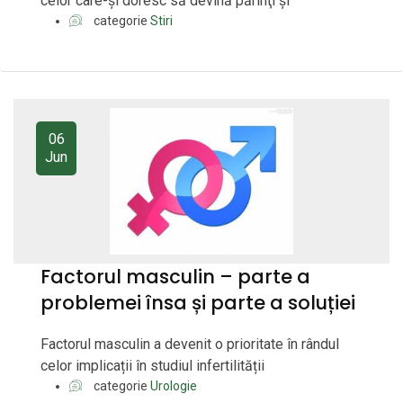
celor care-şi doresc să devină părinţi şi
categorie
Stiri
06
Jun
Factorul masculin – parte a
problemei însa și parte a soluției
Factorul masculin a devenit o prioritate în rândul
celor implicații în studiul infertilității
categorie
Urologie